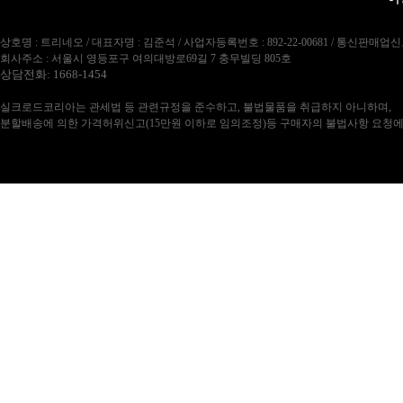
상호명 : 트리네오 / 대표자명 : 김준석 / 사업자등록번호 : 892-22-00681 / 통신판매업신
회사주소 : 서울시 영등포구 여의대방로69길 7 충무빌딩 805호
상담전화: 1668-1454
실크로드코리아는 관세법 등 관련규정을 준수하고, 불법물품을 취급하지 아니하며,
분할배송에 의한 가격허위신고(15만원 이하로 임의조정)등 구매자의 불법사항 요청에