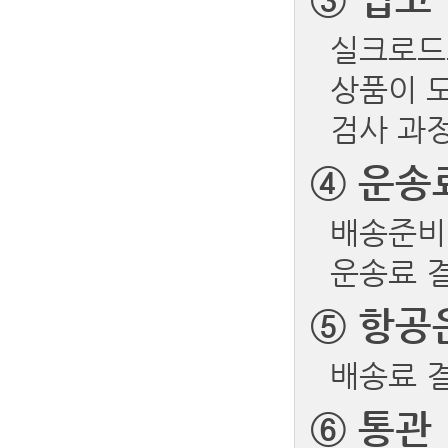
실크로드
상품이 
검사 과
④
운송
배송준비
운송료 결
⑤
항공
배송료 
⑥
통관