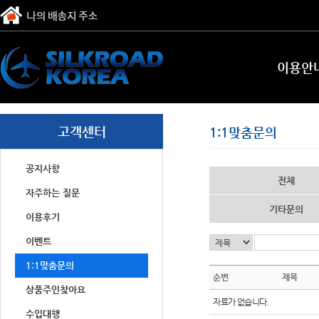
이용안
고객센터
1:1맞춤문의
공지사항
전체
자주하는 질문
기타문의
이용후기
이벤트
1:1맞춤문의
순번
제목
상품주인찾아요
자료가 없습니다.
수입대행