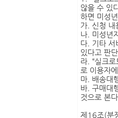
않을 수 있
하면 미성년
가. 신청 
나. 미성년
다. 기타 
있다고 판단
라. “실크
로 이용자에
마. 배송대
바. 구매대
것으로 본다
제16조(분