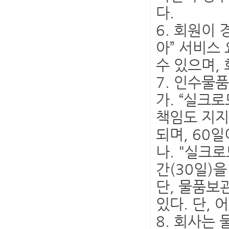
다.
6. 회원이
아” 서비스
수 있으며,
7. 인수물
가. “실크
책임도 지지
되며, 60
나. "실크
간(30일)
단, 물품보
있다. 단,
8. 회사는