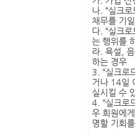
가. 가입 
나. “실크
채무를 기일
다. “실크
는 행위를 
라. 욕설,
하는 경우
3. “실크
거나 14일
실시킬 수 
4. “실크
우 회원에게
명할 기회를