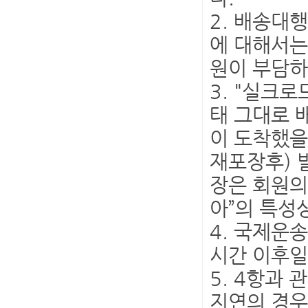
2. 배송대
에 대해서는
원이 부담하
3. "실크
태 그대로 
이 도착했을
재포장후) 
장은 회원의
아”의 특성
4. 국제운
시간 이후일
5. 4항과
지연의 경우