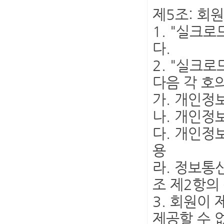
제5조: 회
1. "실크
다.
2. "실크
다음 각 호
가. 개인정
나. 개인정
다. 개인정
용
라. 정보통
조 제2항의
3. 회원이
제공할 수 