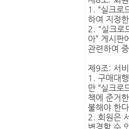
1. “실크
하여 지정한
2. "실크
아” 게시판
관련하여 중
제9조: 서
1. 구매대
만 “실크로
책에 준거한
불해야 한다
2. 회원은
변경할 수 