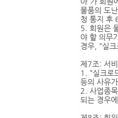
아”가 회원
물품의 도난
청 통지 후
5. 회원은
야 할 의무
경우, "실
제7조: 서
1. "실크
등의 사유가
2. 사업종
되는 경우에
제8조: 회