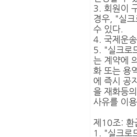
3. 회원이
경우, "실
수 있다.
4. 국제운
5. "실크
는 계약에 
화 또는 용
에 즉시 공
을 재화등의
사유를 이용
제10조: 
1. "실크