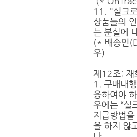
(* OnTr
11. "실크
상품들의 인수
는 분실에 
(* 배송인(
우)
제12조: 재
1. 구매대
용하여야 하
우에는 “실
지급방법을 
을 하지 않
다.