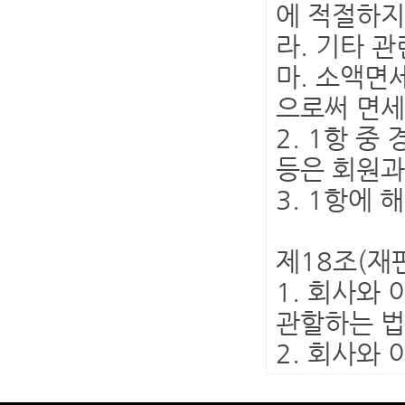
에 적절하지
라. 기타 
마. 소액면
으로써 면세
2. 1항 
등은 회원과
3. 1항에
제18조(재
1. 회사와
관할하는 법
2. 회사와