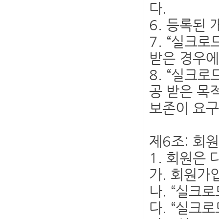
다.
6. 등록된
7. “실크
받은 경우에
8. “실크
공 받은 목
보존이 요구
제6조: 회
1. 회원은
가. 회원가
나. “실크
다. “실크