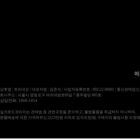
이
상호명 : 트리네오 / 대표자명 : 김준석 / 사업자등록번호 : 892-22-00681 / 통신판매업신
회사주소 : 서울시 영등포구 여의대방로69길 7 충무빌딩 805호
상담전화: 1668-1454
실크로드코리아는 관세법 등 관련규정을 준수하고, 불법물품을 취급하지 아니하며,
분할배송에 의한 가격허위신고(15만원 이하로 임의조정)등 구매자의 불법사항 요청에