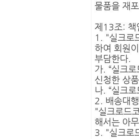
물품을 재포
제13조: 책
1. "실크
하여 회원이
부담한다.
가. “실크
신청한 상품
나. “실크
2. 배송대
"실크로드코
해서는 아무
3. "실크