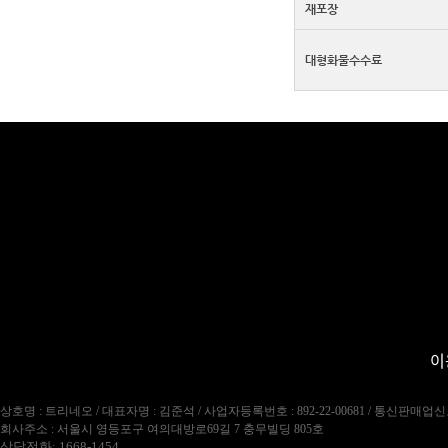
재포장
대형화물수수료
이
상호명 : 트리네오 / 대표자명 : 김준석 / 사업자등록번호 : 892-22-00681 / 통신판매업신
회사주소 : 서울시 영등포구 여의대방로69길 7 충무빌딩 805호
상담전화: 1668-1454