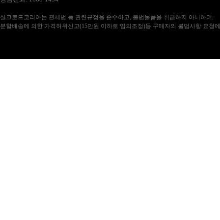
실크로드코리아는 관세법 등 관련규정을 준수하고, 불법물품을 취급하지 아니하며,
분할배송에 의한 가격허위신고(15만원 이하로 임의조정)등 구매자의 불법사항 요청에