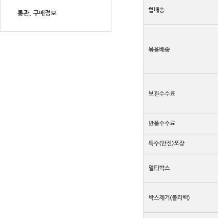
합배송
통관, 구매정보
묶음배송
보관수수료
반품수수료
특수(안전)포장
멀티박스
박스제거(폴리백)