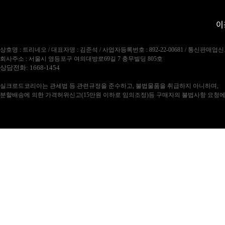
이
상호명 : 트리네오 / 대표자명 : 김준석 / 사업자등록번호 : 892-22-00681 / 통신판매업신
회사주소 : 서울시 영등포구 여의대방로69길 7 충무빌딩 805호
상담전화: 1668-1454
실크로드코리아는 관세법 등 관련규정을 준수하고, 불법물품을 취급하지 아니하며,
분할배송에 의한 가격허위신고(15만원 이하로 임의조정)등 구매자의 불법사항 요청에